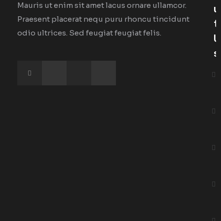
Mauris ut enim sit amet lacus ornare ullamcor.
U
Praesent placerat nequ puru rhoncu tincidunt
T
odio ultrices. Sed feugiat feugiat felis.
U
S