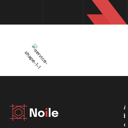
A
B
O